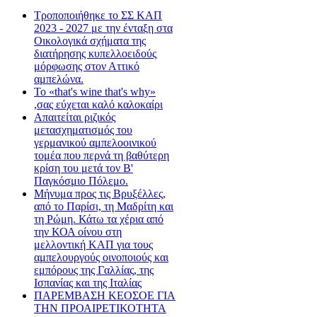
Τροποποιήθηκε το ΣΣ ΚΑΠ
2023 - 2027 με την ένταξη στα
Οικολογικά σχήματα της
διατήρησης κυπελλοειδούς
μόρφωσης στον Αττικό
αμπελώνα.
Το «that's wine that's why»
,σας εύχεται καλό καλοκαίρι
Απαιτείται ριζικός
μετασχηματισμός του
γερμανικού αμπελοοινικού
τομέα που περνά τη βαθύτερη
κρίση του μετά τον Β'
Παγκόσμιο Πόλεμο.
Μήνυμα προς τις Βρυξέλλες,
από το Παρίσι, τη Μαδρίτη και
τη Ρώμη. Κάτω τα χέρια από
την ΚΟΑ οίνου στη
μελλοντική ΚΑΠ για τους
αμπελουργούς οινοποιούς και
εμπόρους της Γαλλίας, της
Ισπανίας και της Ιταλίας
ΠΑΡΕΜΒΑΣΗ ΚΕΟΣΟΕ ΓΙΑ
ΤΗΝ ΠΡΟΑΙΡΕΤΙΚΟΤΗΤΑ