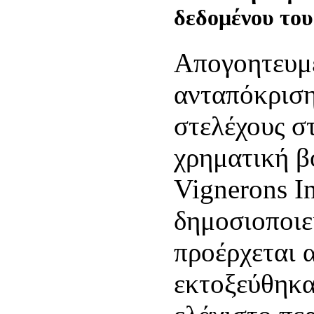
δεδομένου το
Απογοητευμέ
ανταπόκριση
στελέχους σ
χρηματική β
Vignerons I
δημοσιοποιε
προέρχεται 
εκτοξεύθηκα