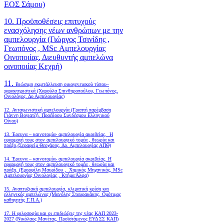
ΕΟΣ Σάμου)
10. Προϋποθέσεις επιτυχούς
ενασχόλησης νέων ανθρώπων με την
αμπελουργία (Γιώργος Τσινίδης ,
Γεωπόνος , MSc Αμπελουργίας
Οινοποιίας, Διευθυντής αμπελώνα
οινοποιίας Κεχρή)
11.
Βιώσιμη εκμετάλλευση οικογενειακού τύπου–
χαρακτηριστικά (Χαρούλα Σπινθηροπούλου, Γεωπόνος,
Οινολόγος, Δρ Αμπελουργίας)
12. Ανταγωνιστική αμπελουργία (Γραπτή παρέμβαση
Γιάννη Βογιατζή, Προέδρου Συνδέσμου Ελληνικού
Οίνου)
13. Έρευνα – καινοτομία- αμπελουργία ακριβείας. Η
εφαρμογή τους στον αμπελουργικό τομέα , θεωρία και
πράξη.(Σεραφείμ Θεοχάρης, Δρ. Αμπελουργίας ΑΠΘ)
14. Έρευνα – καινοτομία- αμπελουργία ακριβείας. Η
εφαρμογή τους στον αμπελουργικό τομέα , θεωρία και
πράξη. (Εμορφίλη Μαυρίδου , Χημικός Μηχανικός, MSc
Αμπελουργίας Οινολογίας , Κτήμα Άλφα)
15. Αναπτυξιακή αμπελουργία, κλιματική κρίση και
ελληνικός αμπελώνας (Μανόλης Σταυρακάκης, Ομότιμος
καθηγητής Γ.Π.Α.)
17. Η φιλοσοφία και οι επιδιώξεις της νέας ΚΑΠ 2023-
2027 (Νικόλαος Μανέτας, Προϊστάμενος ΕΥΔ ΣΣ ΚΑΠ)