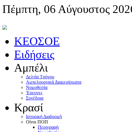
Πέμπτη, 06 Αύγουστος 202
KEOΣOE
Ειδήσεις
Αμπέλι
Δελτία Τρύγου
Αμπελουργικά Διαμερίσματα
Nομοθεσία
'Eρευνες
Συνέδρια
Κρασί
Iστορική Διαδρομή
Oίνοι ΠOΠ
Περιγραφή