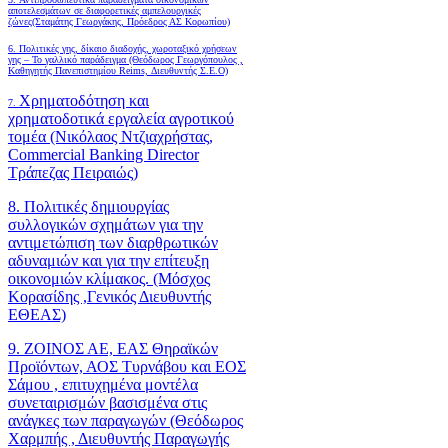
αποτελεσμάτων σε διαφορετικές αμπελουργικές
ζώνες(Σταμάτης Γεωργάκης, Πρόεδρος ΑΣ Κορωπίου)
6.
Πολιτικές γης, δίκαιο διαδοχής, χωροταξικό χρήσεων
γης – Το γαλλικό παράδειγμα (Θεόδωρος Γεωργόπουλος ,
Καθηγητής Πανεπιστημίου Reims, Διευθυντής Σ.Ε.Ο)
Χρηματοδότηση και
7.
χρηματοδοτικά εργαλεία αγροτικού
τομέα (Νικόλαος Ντζιαχρήστας,
Commercial Banking Director
Τράπεζας Πειραιώς)
8. Πολιτικές δημιουργίας
συλλογικών σχημάτων για την
αντιμετώπιση των διαρθρωτικών
αδυναμιών και για την επίτευξη
οικονομιών κλίμακος. (Μόσχος
Κορασίδης ,Γενικός Διευθυντής
ΕΘΕΑΣ)
9. ΖΟΙΝΟΣ ΑΕ, ΕΑΣ Θηραϊκών
Προϊόντων, ΑΟΣ Τυρνάβου και ΕΟΣ
Σάμου , επιτυχημένα μοντέλα
συνεταιρισμών βασισμένα στις
ανάγκες των παραγωγών (Θεόδωρος
Χαρμπής , Διευθυντής Παραγωγής