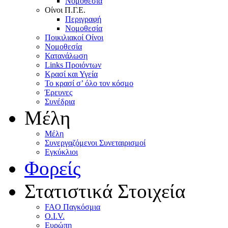
Nομοθεσία
Oίνοι Π.Γ.E.
Περιγραφή
Νομοθεσία
Ποικιλιακοί Oίνοι
Nομοθεσία
Κατανάλωση
Links Προιόντων
Κρασί και Υγεία
To κρασί σ’ όλο τον κόσμο
Έρευνες
Συνέδρια
Μέλη
Mέλη
Συνεργαζόμενοι Συνεταιρισμοί
Εγκύκλιοι
Φορείς
Στατιστικά Στοιχεία
FAO Παγκόσμια
O.I.V.
Ευρώπη