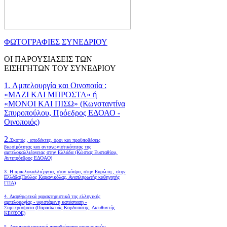
ΦΩΤΟΓΡΑΦΙΕΣ ΣΥΝΕΔΡΙΟΥ
ΟΙ ΠΑΡΟΥΣΙΑΣΕΙΣ ΤΩΝ
ΕΙΣΗΓΗΤΩΝ ΤΟΥ ΣΥΝΕΔΡΙΟΥ
1. Αμπελουργία και Οινοποιία :
«ΜΑΖΙ ΚΑΙ ΜΠΡΟΣΤΑ» ή
«ΜΟΝΟΙ ΚΑΙ ΠΙΣΩ» (Κωνσταντίνα
Σπυροπούλου, Πρόεδρος ΕΔΟΑΟ -
Οινοποιός)
2.
Σκοπός , αποδέκτες, όροι και προϋποθέσεις
βιωσιμότητας και ανταγωνιστικότητας της
αμπελοκαλλιέργειας στην Ελλάδα
(Κώστας Ευσταθίου,
Αντιπρόεδρος ΕΔΟΑΟ)
3. Η αμπελοκαλλιέργεια, στον κόσμο, στην Ευρώπη , στην
Ελλάδα(Παύλος Καρανικόλας, Αναπληρωτής καθηγητής
ΓΠΑ)
4.
Διαρθρωτικά χαρακτηριστικά της ελληνικής
αμπελουργίας - υφιστάμενη κατάσταση -
Συμπεράσματα (Παρασκευάς Κορδοπάτης, Διευθυντής
ΚΕΟΣΟΕ)
5. Αντιπροσωπευτικά παραδείγματα οικονομικών