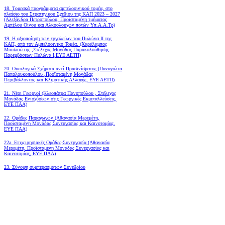
18. Tομεακά προγράμματα αμπελοοινικού τομέα, στο
πλαίσιο του Στρατηγικού Σχεδίου της ΚΑΠ 2023 – 2027
(Αλεξάνδρα Πετροπούλου, Προϊσταμένη τμήματος
Αμπέλου Οίνου και Αλκοολούχων ποτών Υπ.Α.Α.Τρ)
19.
Η αξιοποίηση των εργαλείων του Πυλώνα ΙΙ της
ΚΑΠ, από τον Αμπελοοινικό Τομέα.
(Χαράλαμπος
Μουλκιώτης ,Στέλεχος Μονάδας Παρακολούθησης
Παρεμβάσεων Πυλώνα Ι,ΕΥΕ ΑΕΤΠ)
20. Οικολογικά Σχήματα αντί Πρασινίσματος (Παναγιώτα
Παπαλουκοπούλου ,Προϊσταμένη Μονάδας
Περιβάλλοντος και Κλιματικής Αλλαγής, ΕΥΕ ΑΕΤΠ)
21. Νέοι Γεωργοί (Κλεοπάτρα Πανοπούλου , Στέλεχος
Μονάδας Ενισχύσεων στις Γεωργικές Εκμεταλλεύσεις,
ΕΥΕ ΠΑΑ)
22. Ομάδες Παραγωγών (Αθανασία Μερεμέτη,
Προϊσταμένη Μονάδας Συνεργασίας και Καινοτομίας,
ΕΥΕ ΠΑΑ)
22a. Επιχειρησιακές Ομάδες-Συνεργασία (Αθανασία
Μερεμέτη, Προϊσταμένη Μονάδας Συνεργασίας και
Καινοτομίας, ΕΥΕ ΠΑΑ)
23. Σύνοψη συμπερασμάτων Συνεδρίου