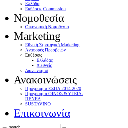
Ελλάδα
Eκθέσεις Commission
Νομοθεσία
Οικονομική Νομοθεσία
Marketing
Eθνική Στρατηγική Marketing
Aναφορές Πρεσβειών
Eκθέσεις
Eλλάδας
Διεθνείς
Διαγωνισμοί
Ανακοινώσεις
Πρόγραμμα ΕΣΠΑ 2014-2020
Πρόγραμμα ΟΙΝΟΣ & ΥΓΕΙΑ-
ΠΕΝΕΔ
SUSTAVINO
Επικοινωνία