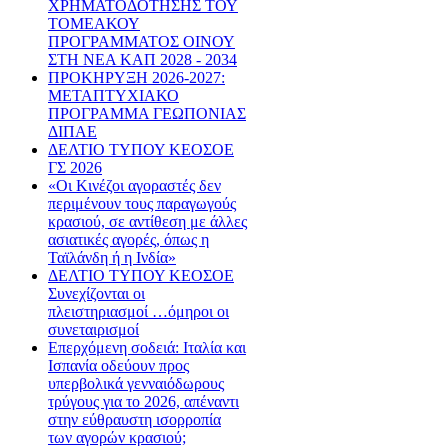
ΧΡΗΜΑΤΟΔΟΤΗΣΗΣ ΤΟΥ
ΤΟΜΕΑΚΟΥ
ΠΡΟΓΡΑΜΜΑΤΟΣ ΟΙΝΟΥ
ΣΤΗ ΝΕΑ ΚΑΠ 2028 - 2034
ΠΡΟΚΗΡΥΞΗ 2026-2027:
ΜΕΤΑΠΤΥΧΙΑΚΟ
ΠΡΟΓΡΑΜΜΑ ΓΕΩΠΟΝΙΑΣ
ΔΙΠΑΕ
ΔΕΛΤΙΟ ΤΥΠΟΥ ΚΕΟΣΟΕ
ΓΣ 2026
«Οι Κινέζοι αγοραστές δεν
περιμένουν τους παραγωγούς
κρασιού, σε αντίθεση με άλλες
ασιατικές αγορές, όπως η
Ταϊλάνδη ή η Ινδία»
ΔΕΛΤΙΟ ΤΥΠΟΥ ΚΕΟΣΟΕ
Συνεχίζονται οι
πλειστηριασμοί …όμηροι οι
συνεταιρισμοί
Επερχόμενη σοδειά: Ιταλία και
Ισπανία οδεύουν προς
υπερβολικά γενναιόδωρους
τρύγους για το 2026, απέναντι
στην εύθραυστη ισορροπία
των αγορών κρασιού;