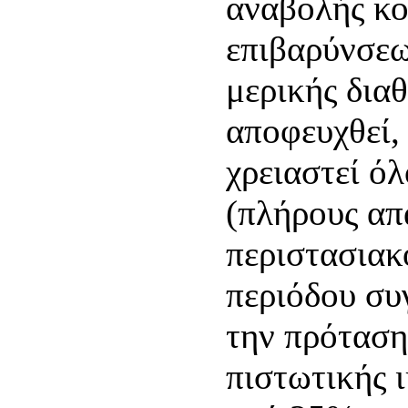
αναβολής κ
επιβαρύνσεω
μερικής δια
αποφευχθεί,
χρειαστεί ό
(πλήρους απ
περιστασιακο
περιόδου συ
την πρόταση
πιστωτικής 