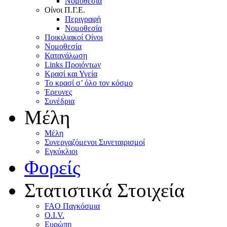
Nομοθεσία
Oίνοι Π.Γ.E.
Περιγραφή
Νομοθεσία
Ποικιλιακοί Oίνοι
Nομοθεσία
Κατανάλωση
Links Προιόντων
Κρασί και Υγεία
To κρασί σ’ όλο τον κόσμο
Έρευνες
Συνέδρια
Μέλη
Mέλη
Συνεργαζόμενοι Συνεταιρισμοί
Εγκύκλιοι
Φορείς
Στατιστικά Στοιχεία
FAO Παγκόσμια
O.I.V.
Ευρώπη