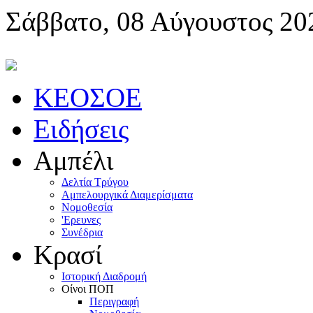
Σάββατο, 08 Αύγουστος 20
KEOΣOE
Ειδήσεις
Αμπέλι
Δελτία Τρύγου
Αμπελουργικά Διαμερίσματα
Nομοθεσία
'Eρευνες
Συνέδρια
Κρασί
Iστορική Διαδρομή
Oίνοι ΠOΠ
Περιγραφή