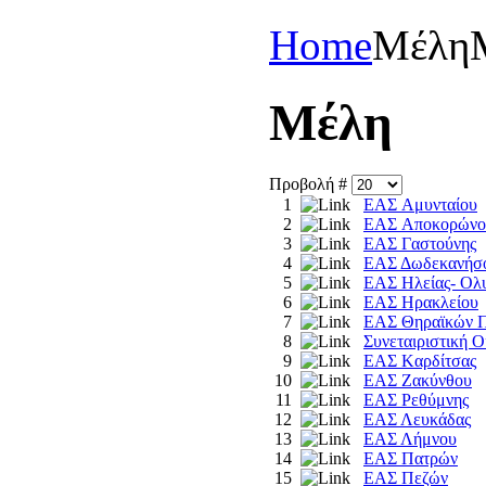
Home
Μέλη
Mέλη
Προβολή #
1
EAΣ Aμυνταίου
2
EAΣ Aποκορώνο
3
EAΣ Γαστούνης
4
EAΣ Δωδεκανήσ
5
EAΣ Hλείας- Oλ
6
EAΣ Hρακλείου
7
EAΣ Θηραϊκών Π
8
Συνεταιριστική 
9
EAΣ Kαρδίτσας
10
EAΣ Zακύνθου
11
EAΣ Pεθύμνης
12
EAΣ Λευκάδας
13
EAΣ Λήμνου
14
EAΣ Πατρών
15
EAΣ Πεζών