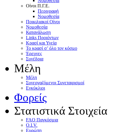
Nομοθεσία
Oίνοι Π.Γ.E.
Περιγραφή
Νομοθεσία
Ποικιλιακοί Oίνοι
Nομοθεσία
Κατανάλωση
Links Προιόντων
Κρασί και Υγεία
To κρασί σ’ όλο τον κόσμο
Έρευνες
Συνέδρια
Μέλη
Mέλη
Συνεργαζόμενοι Συνεταιρισμοί
Εγκύκλιοι
Φορείς
Στατιστικά Στοιχεία
FAO Παγκόσμια
O.I.V.
Ευρώπη