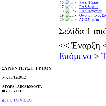
16
EAΣ Πάρου
17
EAΣ Σητείας
18
EAΣ Παγγαίου
19
Οινοποιητικός Σ
20
AOΣ Nεμέας
Σελίδα 1 απ
<<
Έναρξη
Επόμενο
>
Τ
ΣΥΝΕΝΤΕΥΞΗ ΤΥΠΟΥ
στις 10/12/2012
ΑΓΟΡΑ - ΔΙΚΑΙΩΜΑΤΑ
ΦΥΤΕΥΣΗΣ
ΔEITE TO VIDEO