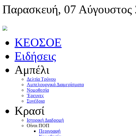
Παρασκευή, 07 Αύγουστος
KEOΣOE
Ειδήσεις
Αμπέλι
Δελτία Τρύγου
Αμπελουργικά Διαμερίσματα
Nομοθεσία
'Eρευνες
Συνέδρια
Κρασί
Iστορική Διαδρομή
Oίνοι ΠOΠ
Περιγραφή