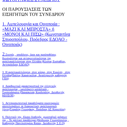
ΟΙ ΠΑΡΟΥΣΙΑΣΕΙΣ ΤΩΝ
ΕΙΣΗΓΗΤΩΝ ΤΟΥ ΣΥΝΕΔΡΙΟΥ
1. Αμπελουργία και Οινοποιία :
«ΜΑΖΙ ΚΑΙ ΜΠΡΟΣΤΑ» ή
«ΜΟΝΟΙ ΚΑΙ ΠΙΣΩ» (Κωνσταντίνα
Σπυροπούλου, Πρόεδρος ΕΔΟΑΟ -
Οινοποιός)
2.
Σκοπός , αποδέκτες, όροι και προϋποθέσεις
βιωσιμότητας και ανταγωνιστικότητας της
αμπελοκαλλιέργειας στην Ελλάδα
(Κώστας Ευσταθίου,
Αντιπρόεδρος ΕΔΟΑΟ)
3. Η αμπελοκαλλιέργεια, στον κόσμο, στην Ευρώπη , στην
Ελλάδα(Παύλος Καρανικόλας, Αναπληρωτής καθηγητής
ΓΠΑ)
4.
Διαρθρωτικά χαρακτηριστικά της ελληνικής
αμπελουργίας - υφιστάμενη κατάσταση -
Συμπεράσματα (Παρασκευάς Κορδοπάτης, Διευθυντής
ΚΕΟΣΟΕ)
5. Αντιπροσωπευτικά παραδείγματα οικονομικών
αποτελεσμάτων σε διαφορετικές αμπελουργικές
ζώνες(Σταμάτης Γεωργάκης, Πρόεδρος ΑΣ Κορωπίου)
6.
Πολιτικές γης, δίκαιο διαδοχής, χωροταξικό χρήσεων
γης – Το γαλλικό παράδειγμα (Θεόδωρος Γεωργόπουλος ,
Καθηγητής Πανεπιστημίου Reims, Διευθυντής Σ.Ε.Ο)