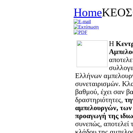
Home
KEOΣ
H
Κεντ
Αμπελο
αποτελε
συλλογι
Ελλήνων αμπελουργ
συνεταιρισμών. Κλ
βαθμού, έχει σαν β
δραστηριότητες,
τη
αμπελουργών, των 
προαγωγή της ιδιω
συνεπώς, αποτελεί
κλάδου της αμπελοο