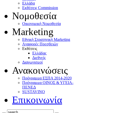
Ελλάδα
Eκθέσεις Commission
Νομοθεσία
Οικονομική Νομοθεσία
Marketing
Eθνική Στρατηγική Marketing
Aναφορές Πρεσβειών
Eκθέσεις
Eλλάδας
Διεθνείς
Διαγωνισμοί
Ανακοινώσεις
Πρόγραμμα ΕΣΠΑ 2014-2020
Πρόγραμμα ΟΙΝΟΣ & ΥΓΕΙΑ-
ΠΕΝΕΔ
SUSTAVINO
Επικοινωνία