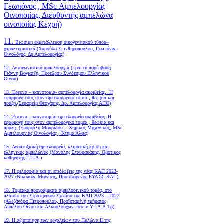
Γεωπόνος , MSc Αμπελουργίας
Οινοποιίας, Διευθυντής αμπελώνα
οινοποιίας Κεχρή)
11.
Βιώσιμη εκμετάλλευση οικογενειακού τύπου–
χαρακτηριστικά (Χαρούλα Σπινθηροπούλου, Γεωπόνος,
Οινολόγος, Δρ Αμπελουργίας)
12. Ανταγωνιστική αμπελουργία (Γραπτή παρέμβαση
Γιάννη Βογιατζή, Προέδρου Συνδέσμου Ελληνικού
Οίνου)
13. Έρευνα – καινοτομία- αμπελουργία ακριβείας. Η
εφαρμογή τους στον αμπελουργικό τομέα , θεωρία και
πράξη.(Σεραφείμ Θεοχάρης, Δρ. Αμπελουργίας ΑΠΘ)
14. Έρευνα – καινοτομία- αμπελουργία ακριβείας. Η
εφαρμογή τους στον αμπελουργικό τομέα , θεωρία και
πράξη. (Εμορφίλη Μαυρίδου , Χημικός Μηχανικός, MSc
Αμπελουργίας Οινολογίας , Κτήμα Άλφα)
15. Αναπτυξιακή αμπελουργία, κλιματική κρίση και
ελληνικός αμπελώνας (Μανόλης Σταυρακάκης, Ομότιμος
καθηγητής Γ.Π.Α.)
17. Η φιλοσοφία και οι επιδιώξεις της νέας ΚΑΠ 2023-
2027 (Νικόλαος Μανέτας, Προϊστάμενος ΕΥΔ ΣΣ ΚΑΠ)
18. Tομεακά προγράμματα αμπελοοινικού τομέα, στο
πλαίσιο του Στρατηγικού Σχεδίου της ΚΑΠ 2023 – 2027
(Αλεξάνδρα Πετροπούλου, Προϊσταμένη τμήματος
Αμπέλου Οίνου και Αλκοολούχων ποτών Υπ.Α.Α.Τρ)
19.
Η αξιοποίηση των εργαλείων του Πυλώνα ΙΙ της