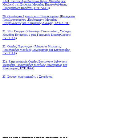
ΚΑΠ, από τον Αμπελοοινικό Τομέα.
(Χαράλαμπος
Μουλκιώτης ,Στέλεχος Μονάδας Παρακολούθησης
Παρεμβάσεων Πυλώνα Ι,ΕΥΕ ΑΕΤΠ)
20. Οικολογικά Σχήματα αντί Πρασινίσματος (Παναγιώτα
Παπαλουκοπούλου ,Προϊσταμένη Μονάδας
Περιβάλλοντος και Κλιματικής Αλλαγής, ΕΥΕ ΑΕΤΠ)
21. Νέοι Γεωργοί (Κλεοπάτρα Πανοπούλου , Στέλεχος
Μονάδας Ενισχύσεων στις Γεωργικές Εκμεταλλεύσεις,
ΕΥΕ ΠΑΑ)
22. Ομάδες Παραγωγών (Αθανασία Μερεμέτη,
Προϊσταμένη Μονάδας Συνεργασίας και Καινοτομίας,
ΕΥΕ ΠΑΑ)
22a. Επιχειρησιακές Ομάδες-Συνεργασία (Αθανασία
Μερεμέτη, Προϊσταμένη Μονάδας Συνεργασίας και
Καινοτομίας, ΕΥΕ ΠΑΑ)
23. Σύνοψη συμπερασμάτων Συνεδρίου