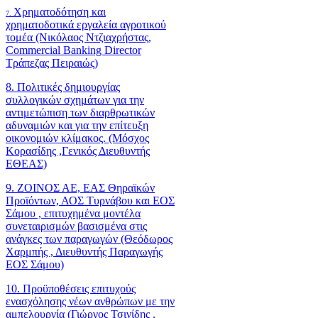
Χρηματοδότηση και
7.
χρηματοδοτικά εργαλεία αγροτικού
τομέα (Νικόλαος Ντζιαχρήστας,
Commercial Banking Director
Τράπεζας Πειραιώς)
8. Πολιτικές δημιουργίας
συλλογικών σχημάτων για την
αντιμετώπιση των διαρθρωτικών
αδυναμιών και για την επίτευξη
οικονομιών κλίμακος. (Μόσχος
Κορασίδης ,Γενικός Διευθυντής
ΕΘΕΑΣ)
9. ΖΟΙΝΟΣ ΑΕ, ΕΑΣ Θηραϊκών
Προϊόντων, ΑΟΣ Τυρνάβου και ΕΟΣ
Σάμου , επιτυχημένα μοντέλα
συνεταιρισμών βασισμένα στις
ανάγκες των παραγωγών (Θεόδωρος
Χαρμπής , Διευθυντής Παραγωγής
ΕΟΣ Σάμου)
10. Προϋποθέσεις επιτυχούς
ενασχόλησης νέων ανθρώπων με την
αμπελουργία (Γιώργος Τσινίδης ,