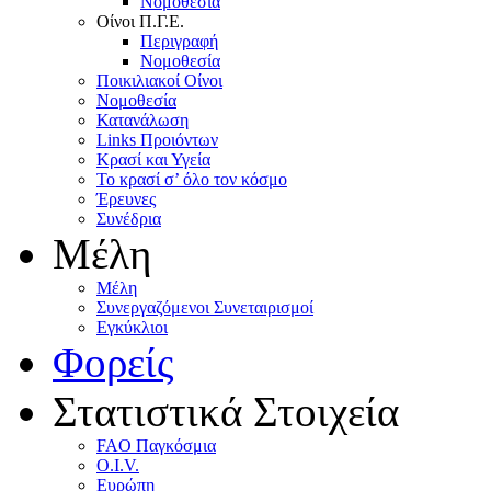
Nομοθεσία
Oίνοι Π.Γ.E.
Περιγραφή
Νομοθεσία
Ποικιλιακοί Oίνοι
Nομοθεσία
Κατανάλωση
Links Προιόντων
Κρασί και Υγεία
To κρασί σ’ όλο τον κόσμο
Έρευνες
Συνέδρια
Μέλη
Mέλη
Συνεργαζόμενοι Συνεταιρισμοί
Εγκύκλιοι
Φορείς
Στατιστικά Στοιχεία
FAO Παγκόσμια
O.I.V.
Ευρώπη