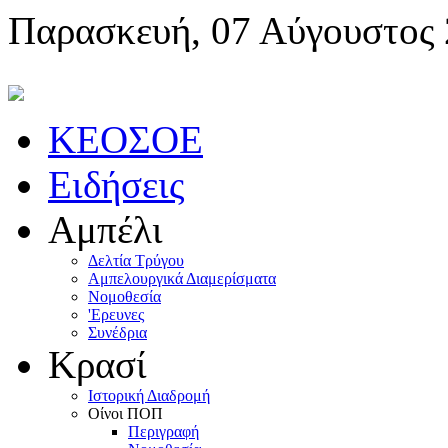
Παρασκευή, 07 Αύγουστος
KEOΣOE
Ειδήσεις
Αμπέλι
Δελτία Τρύγου
Αμπελουργικά Διαμερίσματα
Nομοθεσία
'Eρευνες
Συνέδρια
Κρασί
Iστορική Διαδρομή
Oίνοι ΠOΠ
Περιγραφή