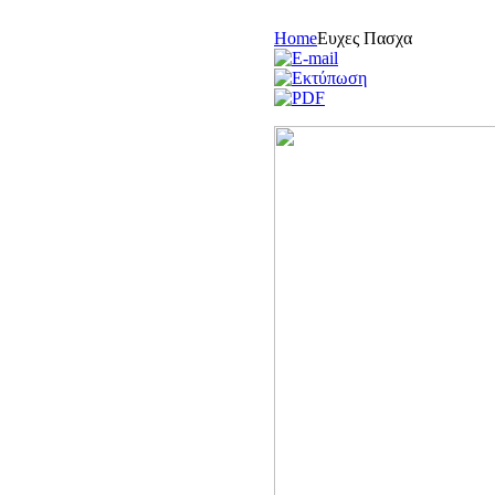
Home
Ευχες Πασχα