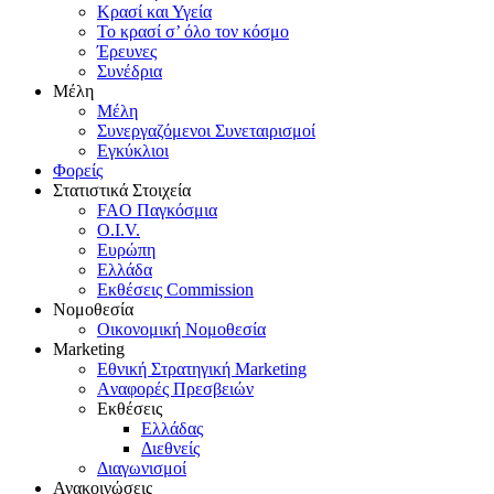
Κρασί και Υγεία
To κρασί σ’ όλο τον κόσμο
Έρευνες
Συνέδρια
Μέλη
Mέλη
Συνεργαζόμενοι Συνεταιρισμοί
Εγκύκλιοι
Φορείς
Στατιστικά Στοιχεία
FAO Παγκόσμια
O.I.V.
Ευρώπη
Ελλάδα
Eκθέσεις Commission
Νομοθεσία
Οικονομική Νομοθεσία
Marketing
Eθνική Στρατηγική Marketing
Aναφορές Πρεσβειών
Eκθέσεις
Eλλάδας
Διεθνείς
Διαγωνισμοί
Ανακοινώσεις