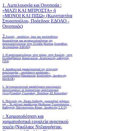
1. Αμπελουργία και Οινοποιία :
«ΜΑΖΙ ΚΑΙ ΜΠΡΟΣΤΑ» ή
«ΜΟΝΟΙ ΚΑΙ ΠΙΣΩ» (Κωνσταντίνα
Σπυροπούλου, Πρόεδρος ΕΔΟΑΟ -
Οινοποιός)
2.
Σκοπός , αποδέκτες, όροι και προϋποθέσεις
βιωσιμότητας και ανταγωνιστικότητας της
αμπελοκαλλιέργειας στην Ελλάδα
(Κώστας Ευσταθίου,
Αντιπρόεδρος ΕΔΟΑΟ)
3. Η αμπελοκαλλιέργεια, στον κόσμο, στην Ευρώπη , στην
Ελλάδα(Παύλος Καρανικόλας, Αναπληρωτής καθηγητής
ΓΠΑ)
4.
Διαρθρωτικά χαρακτηριστικά της ελληνικής
αμπελουργίας - υφιστάμενη κατάσταση -
Συμπεράσματα (Παρασκευάς Κορδοπάτης, Διευθυντής
ΚΕΟΣΟΕ)
5. Αντιπροσωπευτικά παραδείγματα οικονομικών
αποτελεσμάτων σε διαφορετικές αμπελουργικές
ζώνες(Σταμάτης Γεωργάκης, Πρόεδρος ΑΣ Κορωπίου)
6.
Πολιτικές γης, δίκαιο διαδοχής, χωροταξικό χρήσεων
γης – Το γαλλικό παράδειγμα (Θεόδωρος Γεωργόπουλος ,
Καθηγητής Πανεπιστημίου Reims, Διευθυντής Σ.Ε.Ο)
Χρηματοδότηση και
7.
χρηματοδοτικά εργαλεία αγροτικού
τομέα (Νικόλαος Ντζιαχρήστας,