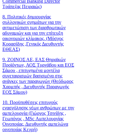
Commercial Banking Director
Τράπεζας Πειραιώς)
8. Πολιτικές δημιουργίας
συλλογικών σχημάτων για την
αντιμετώπιση των διαρθρωτικών
αδυναμιών και για την επίτευξη
οικονομιών κλίμακος. (Μόσχος
Κορασίδης ,Γενικός Διευθυντής
ΕΘΕΑΣ)
9. ΖΟΙΝΟΣ ΑΕ, ΕΑΣ Θηραϊκών
Προϊόντων, ΑΟΣ Τυρνάβου και ΕΟΣ
Σάμου , επιτυχημένα μοντέλα
συνεταιρισμών βασισμένα στις
ανάγκες των παραγωγών (Θεόδωρος
Χαρμπής , Διευθυντής Παραγωγής
ΕΟΣ Σάμου)
10. Προϋποθέσεις επιτυχούς
ενασχόλησης νέων ανθρώπων με την
αμπελουργία (Γιώργος Τσινίδης ,
Γεωπόνος , MSc Αμπελουργίας
Οινοποιίας, Διευθυντής αμπελώνα
οινοποιίας Κεχρή)