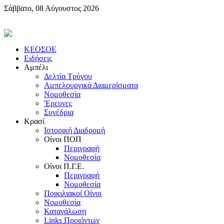
Σάββατο, 08 Αύγουστος 2026
KEOΣOE
Ειδήσεις
Αμπέλι
Δελτία Τρύγου
Αμπελουργικά Διαμερίσματα
Nομοθεσία
'Eρευνες
Συνέδρια
Κρασί
Iστορική Διαδρομή
Oίνοι ΠOΠ
Περιγραφή
Nομοθεσία
Oίνοι Π.Γ.E.
Περιγραφή
Νομοθεσία
Ποικιλιακοί Oίνοι
Nομοθεσία
Κατανάλωση
Links Προιόντων