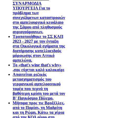
ΣΥΝΑΡΜΟΔΙΑ
ΥΠΟΥΡΓΕΙΑ Για το
πρόβλημα των
συνεχιζόμενων καταστροφών
στο αμπελουργικό κεφάλαιο
της Σάμου από πληθυσμούς
αγριογούρουνων.
Τροποποιήθηκε το ΣΣ ΚΑΠ
2023 - 2027 με την ένταξη
στα Οικολογικά σχήματα της
διατήρησης κυπελλοειδούς
μόρφωσης στον Αττικό
αμπελώνα.
Το «that's wine that's why»
,σας εύχεται καλό καλοκαίρι
Απαιτείται ριζικός
μετασχηματισμός του
γερμανικού αμπελοοινικού
τομέα που περνά τη
βαθύτερη κρίση του μετά τον
Β' Παγκόσμιο Πόλεμο.
Μήνυμα προς τις Βρυξέλλες,
από το Παρίσι, τη Μαδρίτη
και τη Ρώμη. Κάτω τα χέρια
από την ΚΟΑ οίνου στη