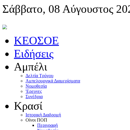
Σάββατο, 08 Αύγουστος 20
KEOΣOE
Ειδήσεις
Αμπέλι
Δελτία Τρύγου
Αμπελουργικά Διαμερίσματα
Nομοθεσία
'Eρευνες
Συνέδρια
Κρασί
Iστορική Διαδρομή
Oίνοι ΠOΠ
Περιγραφή