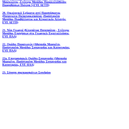
Μουλκιώτης ,Στέλεχος Μονάδας Παρακολούθησης
Παρεμβάσεων Πυλώνα Ι,ΕΥΕ ΑΕΤΠ)
20. Οικολογικά Σχήματα αντί Πρασινίσματος
(Παναγιώτα Παπαλουκοπούλου ,Προϊσταμένη
Μονάδας Περιβάλλοντος και Κλιματικής Αλλαγής,
ΕΥΕ ΑΕΤΠ)
21. Νέοι Γεωργοί (Κλεοπάτρα Πανοπούλου , Στέλεχος
Μονάδας Ενισχύσεων στις Γεωργικές Εκμεταλλεύσεις,
ΕΥΕ ΠΑΑ)
22. Ομάδες Παραγωγών (Αθανασία Μερεμέτη,
Προϊσταμένη Μονάδας Συνεργασίας και Καινοτομίας,
ΕΥΕ ΠΑΑ)
22a. Επιχειρησιακές Ομάδες-Συνεργασία (Αθανασία
Μερεμέτη, Προϊσταμένη Μονάδας Συνεργασίας και
Καινοτομίας, ΕΥΕ ΠΑΑ)
23. Σύνοψη συμπερασμάτων Συνεδρίου