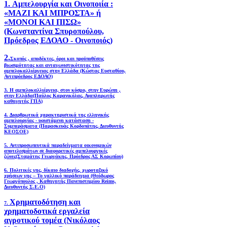
1. Αμπελουργία και Οινοποιία :
«ΜΑΖΙ ΚΑΙ ΜΠΡΟΣΤΑ» ή
«ΜΟΝΟΙ ΚΑΙ ΠΙΣΩ»
(Κωνσταντίνα Σπυροπούλου,
Πρόεδρος ΕΔΟΑΟ - Οινοποιός)
2.
Σκοπός , αποδέκτες, όροι και προϋποθέσεις
βιωσιμότητας και ανταγωνιστικότητας της
αμπελοκαλλιέργειας στην Ελλάδα
(Κώστας Ευσταθίου,
Αντιπρόεδρος ΕΔΟΑΟ)
3. Η αμπελοκαλλιέργεια, στον κόσμο, στην Ευρώπη ,
στην Ελλάδα(Παύλος Καρανικόλας, Αναπληρωτής
καθηγητής ΓΠΑ)
4.
Διαρθρωτικά χαρακτηριστικά της ελληνικής
αμπελουργίας - υφιστάμενη κατάσταση -
Συμπεράσματα (Παρασκευάς Κορδοπάτης, Διευθυντής
ΚΕΟΣΟΕ)
5. Αντιπροσωπευτικά παραδείγματα οικονομικών
αποτελεσμάτων σε διαφορετικές αμπελουργικές
ζώνες(Σταμάτης Γεωργάκης, Πρόεδρος ΑΣ Κορωπίου)
6.
Πολιτικές γης, δίκαιο διαδοχής, χωροταξικό
χρήσεων γης – Το γαλλικό παράδειγμα (Θεόδωρος
Γεωργόπουλος , Καθηγητής Πανεπιστημίου Reims,
Διευθυντής Σ.Ε.Ο)
Χρηματοδότηση και
7.
χρηματοδοτικά εργαλεία
αγροτικού τομέα (Νικόλαος