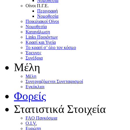
Nομοθεσία
Oίνοι Π.Γ.E.
Περιγραφή
Νομοθεσία
Ποικιλιακοί Oίνοι
Nομοθεσία
Κατανάλωση
Links Προιόντων
Κρασί και Υγεία
To κρασί σ’ όλο τον κόσμο
Έρευνες
Συνέδρια
Μέλη
Mέλη
Συνεργαζόμενοι Συνεταιρισμοί
Εγκύκλιοι
Φορείς
Στατιστικά Στοιχεία
FAO Παγκόσμια
O.I.V.
Ευρώπη