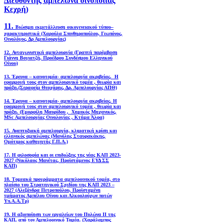
Διευθυντής αμπελώνα οινοποιίας
Κεχρή)
11.
Βιώσιμη εκμετάλλευση οικογενειακού τύπου–
χαρακτηριστικά (Χαρούλα Σπινθηροπούλου, Γεωπόνος,
Οινολόγος, Δρ Αμπελουργίας)
12. Ανταγωνιστική αμπελουργία (Γραπτή παρέμβαση
Γιάννη Βογιατζή, Προέδρου Συνδέσμου Ελληνικού
Οίνου)
13. Έρευνα – καινοτομία- αμπελουργία ακριβείας. Η
εφαρμογή τους στον αμπελουργικό τομέα , θεωρία και
πράξη.(Σεραφείμ Θεοχάρης, Δρ. Αμπελουργίας ΑΠΘ)
14. Έρευνα – καινοτομία- αμπελουργία ακριβείας. Η
εφαρμογή τους στον αμπελουργικό τομέα , θεωρία και
πράξη. (Εμορφίλη Μαυρίδου , Χημικός Μηχανικός,
MSc Αμπελουργίας Οινολογίας , Κτήμα Άλφα)
15. Αναπτυξιακή αμπελουργία, κλιματική κρίση και
ελληνικός αμπελώνας (Μανόλης Σταυρακάκης,
Ομότιμος καθηγητής Γ.Π.Α.)
17. Η φιλοσοφία και οι επιδιώξεις της νέας ΚΑΠ 2023-
2027 (Νικόλαος Μανέτας, Προϊστάμενος ΕΥΔ ΣΣ
ΚΑΠ)
18. Tομεακά προγράμματα αμπελοοινικού τομέα, στο
πλαίσιο του Στρατηγικού Σχεδίου της ΚΑΠ 2023 –
2027 (Αλεξάνδρα Πετροπούλου, Προϊσταμένη
τμήματος Αμπέλου Οίνου και Αλκοολούχων ποτών
Υπ.Α.Α.Τρ)
19.
Η αξιοποίηση των εργαλείων του Πυλώνα ΙΙ της
ΚΑΠ, από τον Αμπελοοινικό Τομέα.
(Χαράλαμπος