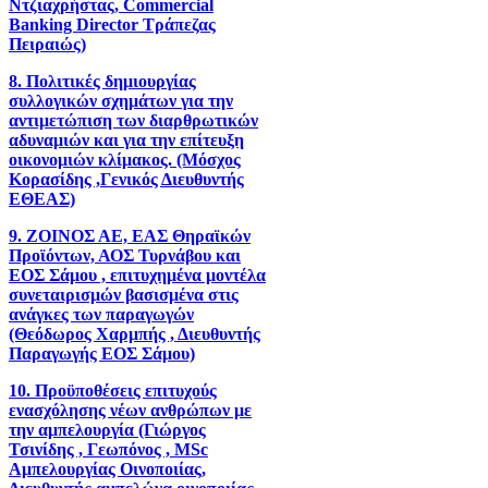
Ντζιαχρήστας, Commercial
Banking Director Τράπεζας
Πειραιώς)
8. Πολιτικές δημιουργίας
συλλογικών σχημάτων για την
αντιμετώπιση των διαρθρωτικών
αδυναμιών και για την επίτευξη
οικονομιών κλίμακος. (Μόσχος
Κορασίδης ,Γενικός Διευθυντής
ΕΘΕΑΣ)
9. ΖΟΙΝΟΣ ΑΕ, ΕΑΣ Θηραϊκών
Προϊόντων, ΑΟΣ Τυρνάβου και
ΕΟΣ Σάμου , επιτυχημένα μοντέλα
συνεταιρισμών βασισμένα στις
ανάγκες των παραγωγών
(Θεόδωρος Χαρμπής , Διευθυντής
Παραγωγής ΕΟΣ Σάμου)
10. Προϋποθέσεις επιτυχούς
ενασχόλησης νέων ανθρώπων με
την αμπελουργία (Γιώργος
Τσινίδης , Γεωπόνος , MSc
Αμπελουργίας Οινοποιίας,