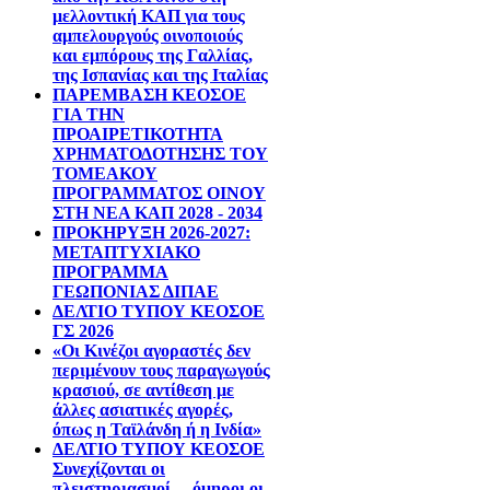
μελλοντική ΚΑΠ για τους
αμπελουργούς οινοποιούς
και εμπόρους της Γαλλίας,
της Ισπανίας και της Ιταλίας
ΠΑΡΕΜΒΑΣΗ ΚΕΟΣΟΕ
ΓΙΑ ΤΗΝ
ΠΡΟΑΙΡΕΤΙΚΟΤΗΤΑ
ΧΡΗΜΑΤΟΔΟΤΗΣΗΣ ΤΟΥ
ΤΟΜΕΑΚΟΥ
ΠΡΟΓΡΑΜΜΑΤΟΣ ΟΙΝΟΥ
ΣΤΗ ΝΕΑ ΚΑΠ 2028 - 2034
ΠΡΟΚΗΡΥΞΗ 2026-2027:
ΜΕΤΑΠΤΥΧΙΑΚΟ
ΠΡΟΓΡΑΜΜΑ
ΓΕΩΠΟΝΙΑΣ ΔΙΠΑΕ
ΔΕΛΤΙΟ ΤΥΠΟΥ ΚΕΟΣΟΕ
ΓΣ 2026
«Οι Κινέζοι αγοραστές δεν
περιμένουν τους παραγωγούς
κρασιού, σε αντίθεση με
άλλες ασιατικές αγορές,
όπως η Ταϊλάνδη ή η Ινδία»
ΔΕΛΤΙΟ ΤΥΠΟΥ ΚΕΟΣΟΕ
Συνεχίζονται οι
πλειστηριασμοί …όμηροι οι