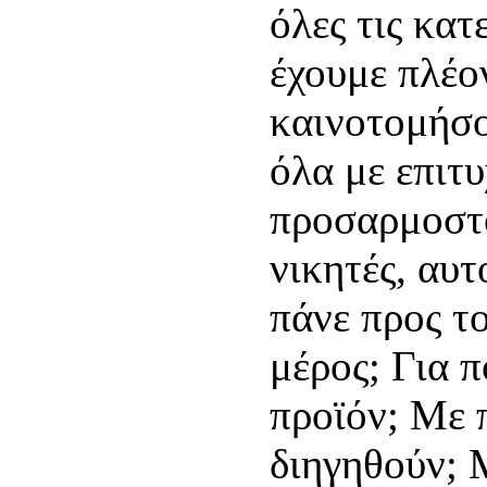
όλες τις κατ
έχουμε πλέο
καινοτομήσο
όλα με επιτυ
προσαρμοστο
νικητές, αυτ
πάνε προς τ
μέρος; Για 
προϊόν; Με 
διηγηθούν; 