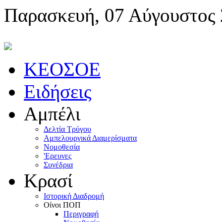
Παρασκευή, 07 Αύγουστος
KEOΣOE
Ειδήσεις
Αμπέλι
Δελτία Τρύγου
Αμπελουργικά Διαμερίσματα
Nομοθεσία
'Eρευνες
Συνέδρια
Κρασί
Iστορική Διαδρομή
Oίνοι ΠOΠ
Περιγραφή