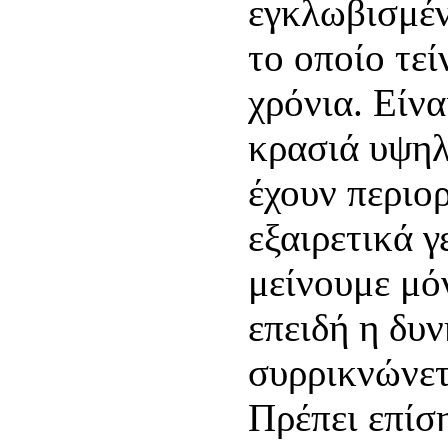
εγκλωβισμέν
το οποίο τεί
χρόνια. Είνα
κρασιά υψηλ
έχουν περιορ
εξαιρετικά 
μείνουμε μό
επειδή η δυ
συρρικνώνετ
Πρέπει επίσ