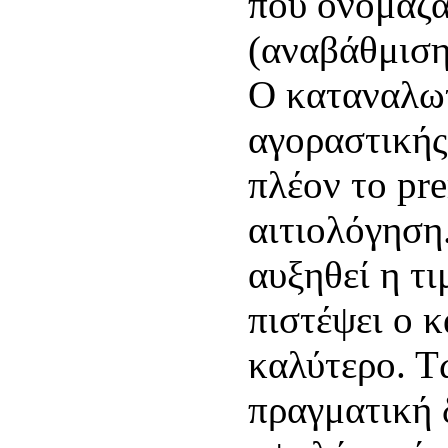
που ονομάζα
(αναβάθμιση
Ο καταναλωτ
αγοραστικής
πλέον το pr
αιτιολόγηση
αυξηθεί η τι
πιστέψει ο 
καλύτερο. Τώ
πραγματική 