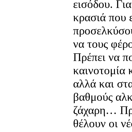
εισόδου. Γι
κρασιά που ε
προσελκύσου
να τους φέρ
Πρέπει να π
καινοτομία 
αλλά και στ
βαθμούς αλκο
ζάχαρη… Πρέ
θέλουν οι ν