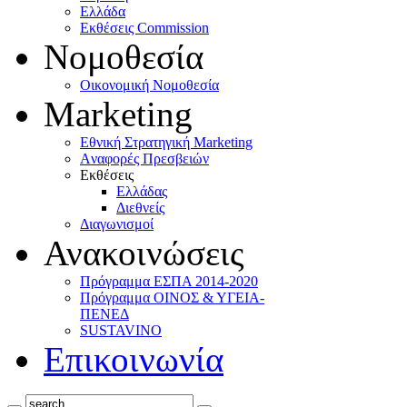
Ελλάδα
Eκθέσεις Commission
Νομοθεσία
Οικονομική Νομοθεσία
Marketing
Eθνική Στρατηγική Marketing
Aναφορές Πρεσβειών
Eκθέσεις
Eλλάδας
Διεθνείς
Διαγωνισμοί
Ανακοινώσεις
Πρόγραμμα ΕΣΠΑ 2014-2020
Πρόγραμμα ΟΙΝΟΣ & ΥΓΕΙΑ-
ΠΕΝΕΔ
SUSTAVINO
Επικοινωνία