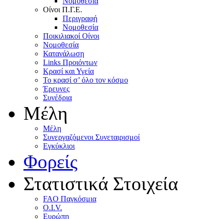
Nομοθεσία
Oίνοι Π.Γ.E.
Περιγραφή
Νομοθεσία
Ποικιλιακοί Oίνοι
Nομοθεσία
Κατανάλωση
Links Προιόντων
Κρασί και Υγεία
To κρασί σ’ όλο τον κόσμο
Έρευνες
Συνέδρια
Μέλη
Mέλη
Συνεργαζόμενοι Συνεταιρισμοί
Εγκύκλιοι
Φορείς
Στατιστικά Στοιχεία
FAO Παγκόσμια
O.I.V.
Ευρώπη