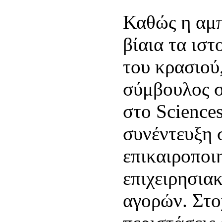
Καθώς η αμπ
βίαια τα ιστ
του κρασιού
σύμβουλος σ
στο Sciences
συνέντευξη 
επικαιροποι
επιχειρησια
αγορών. Στο