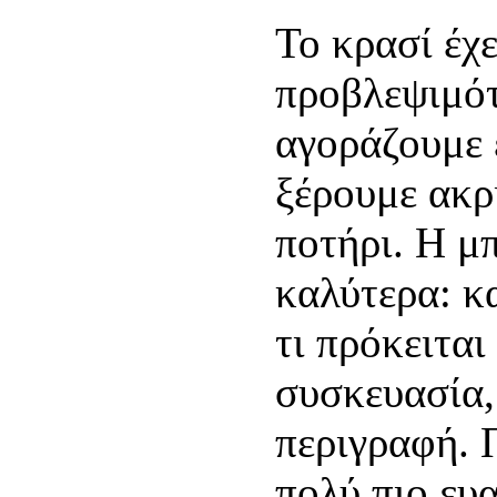
Το κρασί έχ
προβλεψιμότ
αγοράζουμε 
ξέρουμε ακρ
ποτήρι. Η μ
καλύτερα: κ
τι πρόκειτα
συσκευασία,
περιγραφή. Π
πολύ πιο ευ