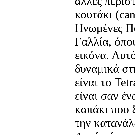
άλλες περισ
κουτάκι (can
Ηνωμένες Πο
Γαλλία, όπο
εικόνα. Αυτ
δυναμικά στ
είναι το Tet
είναι σαν έν
καπάκι που ξ
την κατανάλ