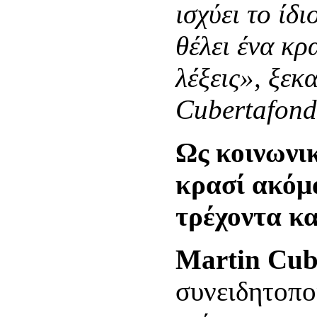
ισχύει το ίδ
θέλει ένα κρ
λέξεις», ξεκ
Cubertafond
Ως κοινωνικ
κρασί ακόμα
τρέχοντα κ
Martin Cub
συνειδητοπο