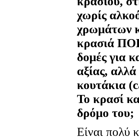
κρασιού, στ
χωρίς αλκοό
χρωμάτων κ
κρασιά ΠΟΠ
δομές για κ
αξίας, αλλά
κουτάκια (ca
Το κρασί κα
δρόμο του;
Είναι πολύ κ