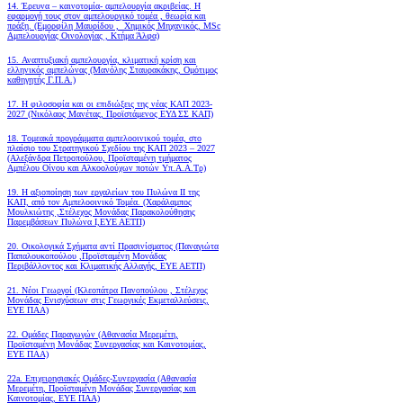
14. Έρευνα – καινοτομία- αμπελουργία ακριβείας. Η
εφαρμογή τους στον αμπελουργικό τομέα , θεωρία και
πράξη. (Εμορφίλη Μαυρίδου , Χημικός Μηχανικός, MSc
Αμπελουργίας Οινολογίας , Κτήμα Άλφα)
15. Αναπτυξιακή αμπελουργία, κλιματική κρίση και
ελληνικός αμπελώνας (Μανόλης Σταυρακάκης, Ομότιμος
καθηγητής Γ.Π.Α.)
17. Η φιλοσοφία και οι επιδιώξεις της νέας ΚΑΠ 2023-
2027 (Νικόλαος Μανέτας, Προϊστάμενος ΕΥΔ ΣΣ ΚΑΠ)
18. Tομεακά προγράμματα αμπελοοινικού τομέα, στο
πλαίσιο του Στρατηγικού Σχεδίου της ΚΑΠ 2023 – 2027
(Αλεξάνδρα Πετροπούλου, Προϊσταμένη τμήματος
Αμπέλου Οίνου και Αλκοολούχων ποτών Υπ.Α.Α.Τρ)
19.
Η αξιοποίηση των εργαλείων του Πυλώνα ΙΙ της
ΚΑΠ, από τον Αμπελοοινικό Τομέα.
(Χαράλαμπος
Μουλκιώτης ,Στέλεχος Μονάδας Παρακολούθησης
Παρεμβάσεων Πυλώνα Ι,ΕΥΕ ΑΕΤΠ)
20. Οικολογικά Σχήματα αντί Πρασινίσματος (Παναγιώτα
Παπαλουκοπούλου ,Προϊσταμένη Μονάδας
Περιβάλλοντος και Κλιματικής Αλλαγής, ΕΥΕ ΑΕΤΠ)
21. Νέοι Γεωργοί (Κλεοπάτρα Πανοπούλου , Στέλεχος
Μονάδας Ενισχύσεων στις Γεωργικές Εκμεταλλεύσεις,
ΕΥΕ ΠΑΑ)
22. Ομάδες Παραγωγών (Αθανασία Μερεμέτη,
Προϊσταμένη Μονάδας Συνεργασίας και Καινοτομίας,
ΕΥΕ ΠΑΑ)
22a. Επιχειρησιακές Ομάδες-Συνεργασία (Αθανασία
Μερεμέτη, Προϊσταμένη Μονάδας Συνεργασίας και
Καινοτομίας, ΕΥΕ ΠΑΑ)