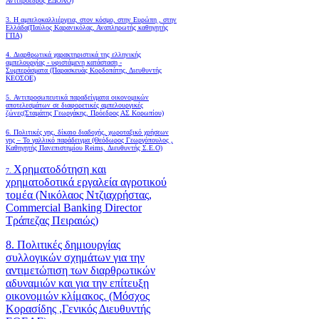
Αντιπρόεδρος ΕΔΟΑΟ)
3. Η αμπελοκαλλιέργεια, στον κόσμο, στην Ευρώπη , στην
Ελλάδα(Παύλος Καρανικόλας, Αναπληρωτής καθηγητής
ΓΠΑ)
4.
Διαρθρωτικά χαρακτηριστικά της ελληνικής
αμπελουργίας - υφιστάμενη κατάσταση -
Συμπεράσματα (Παρασκευάς Κορδοπάτης, Διευθυντής
ΚΕΟΣΟΕ)
5. Αντιπροσωπευτικά παραδείγματα οικονομικών
αποτελεσμάτων σε διαφορετικές αμπελουργικές
ζώνες(Σταμάτης Γεωργάκης, Πρόεδρος ΑΣ Κορωπίου)
6.
Πολιτικές γης, δίκαιο διαδοχής, χωροταξικό χρήσεων
γης – Το γαλλικό παράδειγμα (Θεόδωρος Γεωργόπουλος ,
Καθηγητής Πανεπιστημίου Reims, Διευθυντής Σ.Ε.Ο)
Χρηματοδότηση και
7.
χρηματοδοτικά εργαλεία αγροτικού
τομέα (Νικόλαος Ντζιαχρήστας,
Commercial Banking Director
Τράπεζας Πειραιώς)
8. Πολιτικές δημιουργίας
συλλογικών σχημάτων για την
αντιμετώπιση των διαρθρωτικών
αδυναμιών και για την επίτευξη
οικονομιών κλίμακος. (Μόσχος
Κορασίδης ,Γενικός Διευθυντής