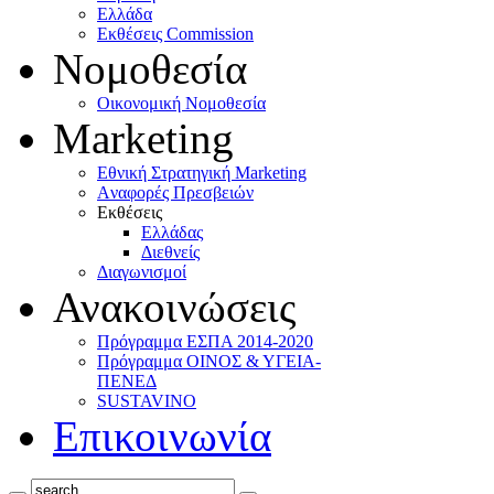
Ελλάδα
Eκθέσεις Commission
Νομοθεσία
Οικονομική Νομοθεσία
Marketing
Eθνική Στρατηγική Marketing
Aναφορές Πρεσβειών
Eκθέσεις
Eλλάδας
Διεθνείς
Διαγωνισμοί
Ανακοινώσεις
Πρόγραμμα ΕΣΠΑ 2014-2020
Πρόγραμμα ΟΙΝΟΣ & ΥΓΕΙΑ-
ΠΕΝΕΔ
SUSTAVINO
Επικοινωνία