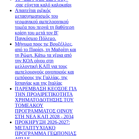
,σας εύχεται καλό καλοκαίρι
Απαιτείται ριζικός
μετασχηματισμός του
γερμανικού αμπελοοινικού
τομέα που περνά τη βαθύτερη
κρίση του μετά τον Β'
Παγκόσμιο Πόλεμο.
Μήνυμα προς τις Βρυξέλλες,
από το Παρίσι, τη Μαδρίτη και
τη Ρώμη. Κάτω τα χέρια από
την ΚΟΑ οίνου στη
μελλοντική ΚΑΠ για τους
αμπελουργούς οινοποιούς και
εμπόρους της Γαλλίας, της
Ισπανίας και της Ιταλίας
ΠΑΡΕΜΒΑΣΗ ΚΕΟΣΟΕ ΓΙΑ
ΤΗΝ ΠΡΟΑΙΡΕΤΙΚΟΤΗΤΑ
ΧΡΗΜΑΤΟΔΟΤΗΣΗΣ ΤΟΥ
ΤΟΜΕΑΚΟΥ
ΠΡΟΓΡΑΜΜΑΤΟΣ ΟΙΝΟΥ
ΣΤΗ ΝΕΑ ΚΑΠ 2028 - 2034
ΠΡΟΚΗΡΥΞΗ 2026-2027:
ΜΕΤΑΠΤΥΧΙΑΚΟ
ΠΡΟΓΡΑΜΜΑ ΓΕΩΠΟΝΙΑΣ
ΔΙΠΑΕ