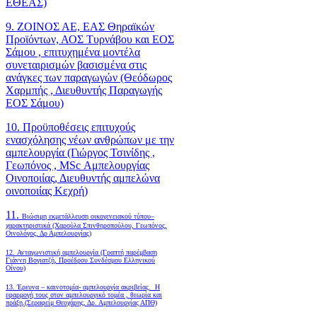
ΕΘΕΑΣ)
9. ΖΟΙΝΟΣ ΑΕ, ΕΑΣ Θηραϊκών
Προϊόντων, ΑΟΣ Τυρνάβου και ΕΟΣ
Σάμου , επιτυχημένα μοντέλα
συνεταιρισμών βασισμένα στις
ανάγκες των παραγωγών (Θεόδωρος
Χαρμπής , Διευθυντής Παραγωγής
ΕΟΣ Σάμου)
10. Προϋποθέσεις επιτυχούς
ενασχόλησης νέων ανθρώπων με την
αμπελουργία (Γιώργος Τσινίδης ,
Γεωπόνος , MSc Αμπελουργίας
Οινοποιίας, Διευθυντής αμπελώνα
οινοποιίας Κεχρή)
11.
Βιώσιμη εκμετάλλευση οικογενειακού τύπου–
χαρακτηριστικά (Χαρούλα Σπινθηροπούλου, Γεωπόνος,
Οινολόγος, Δρ Αμπελουργίας)
12. Ανταγωνιστική αμπελουργία (Γραπτή παρέμβαση
Γιάννη Βογιατζή, Προέδρου Συνδέσμου Ελληνικού
Οίνου)
13. Έρευνα – καινοτομία- αμπελουργία ακριβείας. Η
εφαρμογή τους στον αμπελουργικό τομέα , θεωρία και
πράξη.(Σεραφείμ Θεοχάρης, Δρ. Αμπελουργίας ΑΠΘ)