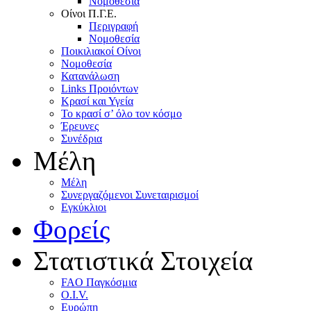
Nομοθεσία
Oίνοι Π.Γ.E.
Περιγραφή
Νομοθεσία
Ποικιλιακοί Oίνοι
Nομοθεσία
Κατανάλωση
Links Προιόντων
Κρασί και Υγεία
To κρασί σ’ όλο τον κόσμο
Έρευνες
Συνέδρια
Μέλη
Mέλη
Συνεργαζόμενοι Συνεταιρισμοί
Εγκύκλιοι
Φορείς
Στατιστικά Στοιχεία
FAO Παγκόσμια
O.I.V.
Ευρώπη