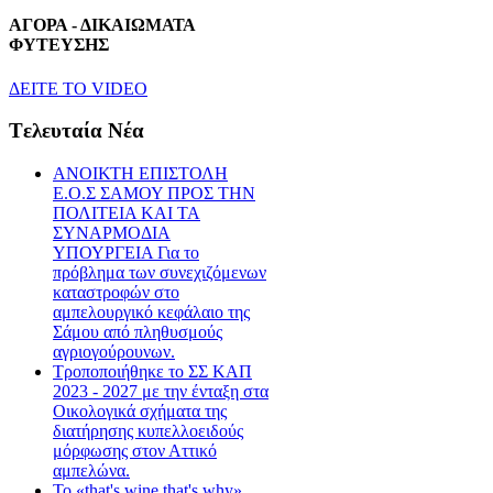
ΑΓΟΡΑ - ΔΙΚΑΙΩΜΑΤΑ
ΦΥΤΕΥΣΗΣ
ΔEITE TO VIDEO
Tελευταία Nέα
ΑΝΟΙΚΤΗ ΕΠΙΣΤΟΛΗ
Ε.Ο.Σ ΣΑΜΟΥ ΠΡΟΣ ΤΗΝ
ΠΟΛΙΤΕΙΑ ΚΑΙ ΤΑ
ΣΥΝΑΡΜΟΔΙΑ
ΥΠΟΥΡΓΕΙΑ Για το
πρόβλημα των συνεχιζόμενων
καταστροφών στο
αμπελουργικό κεφάλαιο της
Σάμου από πληθυσμούς
αγριογούρουνων.
Τροποποιήθηκε το ΣΣ ΚΑΠ
2023 - 2027 με την ένταξη στα
Οικολογικά σχήματα της
διατήρησης κυπελλοειδούς
μόρφωσης στον Αττικό
αμπελώνα.
Το «that's wine that's why»