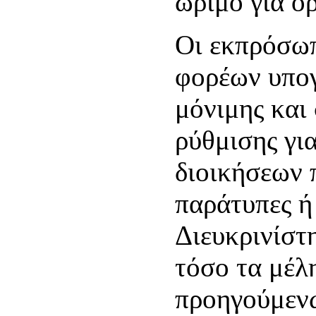
ώριμο για ορ
Οι εκπρόσωπ
φορέων υπο
μόνιμης και
ρύθμισης γι
διοικήσεων 
παράτυπες ή 
Διευκρινίστ
τόσο τα μέλ
προηγούμενω