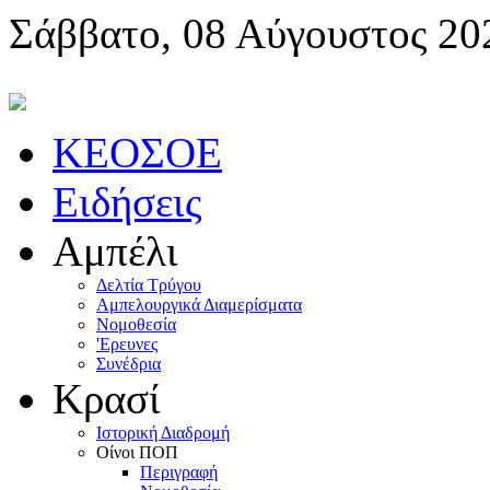
Σάββατο, 08 Αύγουστος 20
KEOΣOE
Ειδήσεις
Αμπέλι
Δελτία Τρύγου
Αμπελουργικά Διαμερίσματα
Nομοθεσία
'Eρευνες
Συνέδρια
Κρασί
Iστορική Διαδρομή
Oίνοι ΠOΠ
Περιγραφή