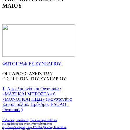
ΜΑΙΟΥ
ΦΩΤΟΓΡΑΦΙΕΣ ΣΥΝΕΔΡΙΟΥ
ΟΙ ΠΑΡΟΥΣΙΑΣΕΙΣ ΤΩΝ
ΕΙΣΗΓΗΤΩΝ ΤΟΥ ΣΥΝΕΔΡΙΟΥ
1. Αμπελουργία και Οινοποιία :
«ΜΑΖΙ ΚΑΙ ΜΠΡΟΣΤΑ» ή
«ΜΟΝΟΙ ΚΑΙ ΠΙΣΩ» (Κωνσταντίνα
Σπυροπούλου, Πρόεδρος ΕΔΟΑΟ -
Οινοποιός)
2.
Σκοπός , αποδέκτες, όροι και προϋποθέσεις
βιωσιμότητας και ανταγωνιστικότητας της
αμπελοκαλλιέργειας στην Ελλάδα
(Κώστας Ευσταθίου,