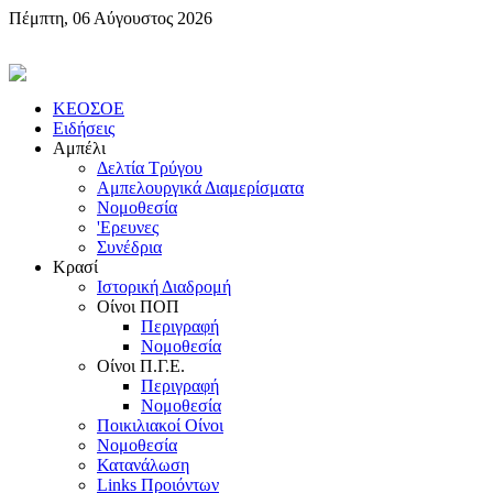
Πέμπτη, 06 Αύγουστος 2026
KEOΣOE
Ειδήσεις
Αμπέλι
Δελτία Τρύγου
Αμπελουργικά Διαμερίσματα
Nομοθεσία
'Eρευνες
Συνέδρια
Κρασί
Iστορική Διαδρομή
Oίνοι ΠOΠ
Περιγραφή
Nομοθεσία
Oίνοι Π.Γ.E.
Περιγραφή
Νομοθεσία
Ποικιλιακοί Oίνοι
Nομοθεσία
Κατανάλωση
Links Προιόντων