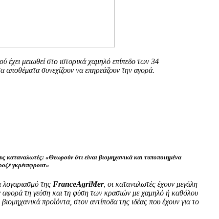
ύ έχει μειωθεί στο ιστορικά χαμηλό επίπεδο των 34
τα αποθέματα συνεχίζουν να επηρεάζουν την αγορά.
υς καταναλωτές: «Θεωρούν ότι είναι βιομηχανικά και τυποποιημένα
ροζέ γκρέιπφρουτ»
α λογαριασμό της
FranceAgriMer
, οι καταναλωτές έχουν μεγάλη
 αφορά τη γεύση και τη φύση των κρασιών με χαμηλό ή καθόλου
βιομηχανικά προϊόντα, στον αντίποδα της ιδέας που έχουν για το