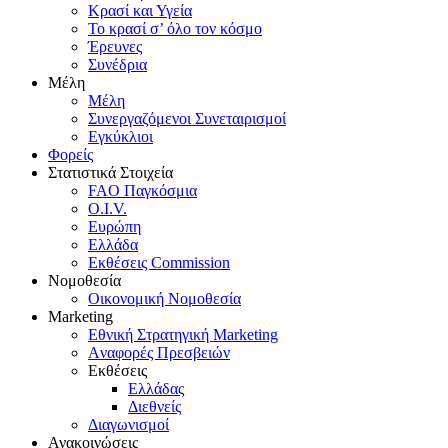
Κρασί και Υγεία
To κρασί σ’ όλο τον κόσμο
Έρευνες
Συνέδρια
Μέλη
Mέλη
Συνεργαζόμενοι Συνεταιρισμοί
Εγκύκλιοι
Φορείς
Στατιστικά Στοιχεία
FAO Παγκόσμια
O.I.V.
Ευρώπη
Ελλάδα
Eκθέσεις Commission
Νομοθεσία
Οικονομική Νομοθεσία
Marketing
Eθνική Στρατηγική Marketing
Aναφορές Πρεσβειών
Eκθέσεις
Eλλάδας
Διεθνείς
Διαγωνισμοί
Ανακοινώσεις